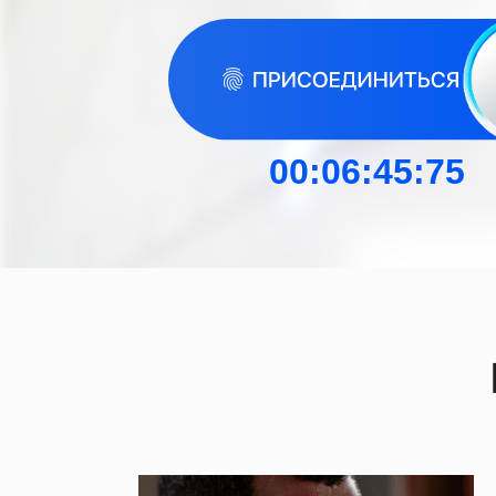
00:06:44:27
Н