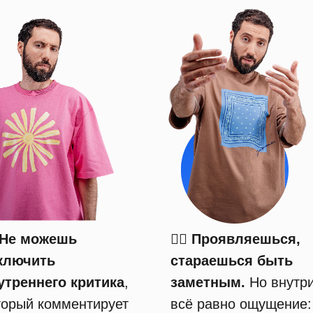
Не можешь
😶‍🌫️ Проявляешься,
ключить
стараешься быть
утреннего критика
,
заметным.
Но внутр
торый комментирует
всё равно ощущение: