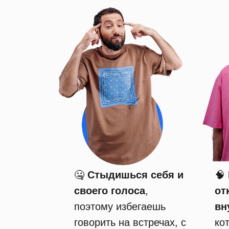
🤐
Стыдишься себя и
🧠
своего голоса
,
от
поэтому избегаешь
вн
говорить на встречах, с
ко