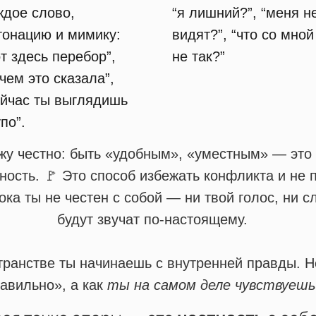
ждое слово,
“я лишний?”, “меня н
тонацию и мимику:
видят?”, “что со мной
от здесь перебор”,
не так?”
ачем это сказала”,
ейчас ты выглядишь
по”.
жу честно: быть «удобным», «уместным» — это
ность. 🚩 Это способ избежать конфликта и не 
ока ты не честен с собой — ни твой голос, ни с
будут звучат по-настоящему.
транстве ты начинаешь с внутренней правды. Н
авильно», а как
ты на самом деле чувствуешь