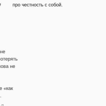
е
про честность с собой.
 не
потерять
лова не
е «как
.