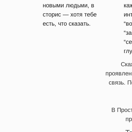
новыми людьми, в
ка
сторис — хотя тебе
ин
есть, что сказать.
“в
“з
“с
глу
Ска
проявлен
связь. П
В Прос
пр